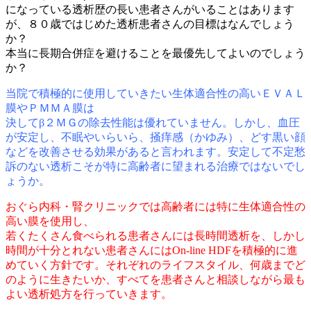
になっている透析歴の長い患者さんがいることはあります
が、８０歳ではじめた透析患者さんの目標はなんでしょう
か？
本当に長期合併症を避けることを最優先してよいのでしょう
か？
当院で積極的に使用していきたい生体適合性の高いＥＶＡＬ
膜やＰＭＭＡ膜は
決してβ２ＭＧの除去性能は優れていません。しかし、血圧
が安定し、不眠やいらいら、掻痒感（かゆみ）、どす黒い顔
などを改善させる効果があると言われます。安定して不定愁
訴のない透析こそが特に高齢者に望まれる治療ではないでし
ょうか。
おぐら内科・腎クリニックでは高齢者には特に生体適合性の
高い膜を使用し、
若くたくさん食べられる患者さんには長時間透析を、しかし
時間が十分とれない患者さんにはOn-line HDFを積極的に進
めていく方針です。それぞれのライフスタイル、何歳までど
のように生きたいか、すべてを患者さんと相談しながら最も
よい透析処方を行っていきます。