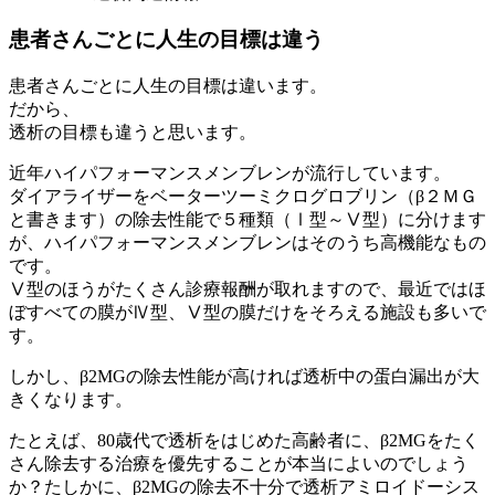
患者さんごとに人生の目標は違う
患者さんごとに人生の目標は違います。
だから、
透析の目標も違うと思います。
近年ハイパフォーマンスメンブレンが流行しています。
ダイアライザーをベーターツーミクログロブリン（β２ＭＧ
と書きます）の除去性能で５種類（Ⅰ型～Ⅴ型）に分けます
が、ハイパフォーマンスメンブレンはそのうち高機能なもの
です。
Ⅴ型のほうがたくさん診療報酬が取れますので、最近ではほ
ぼすべての膜がⅣ型、Ⅴ型の膜だけをそろえる施設も多いで
す。
しかし、β2MGの除去性能が高ければ透析中の蛋白漏出が大
きくなります。
たとえば、80歳代で透析をはじめた高齢者に、β2MGをたく
さん除去する治療を優先することが本当によいのでしょう
か？たしかに、β2MGの除去不十分で透析アミロイドーシス