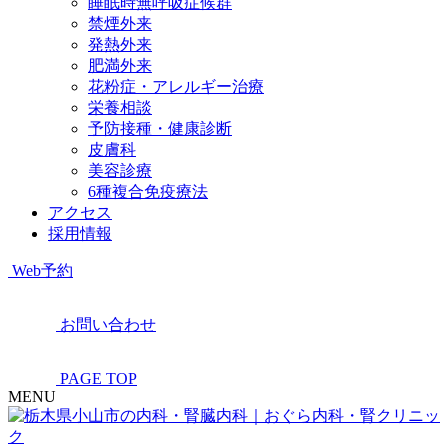
睡眠時無呼吸症候群
禁煙外来
発熱外来
肥満外来
花粉症・アレルギー治療
栄養相談
予防接種・健康診断
皮膚科
美容診療
6種複合免疫療法
アクセス
採用情報
Web予約
お問い合わせ
PAGE TOP
MENU