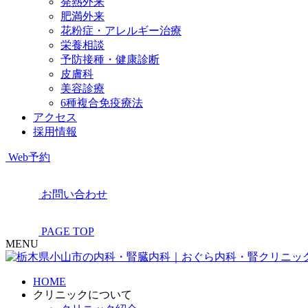
発熱外来
肥満外来
花粉症・アレルギー治療
栄養相談
予防接種・健康診断
皮膚科
美容診療
6種複合免疫療法
アクセス
採用情報
Web予約
お問い合わせ
PAGE TOP
MENU
HOME
クリニックについて