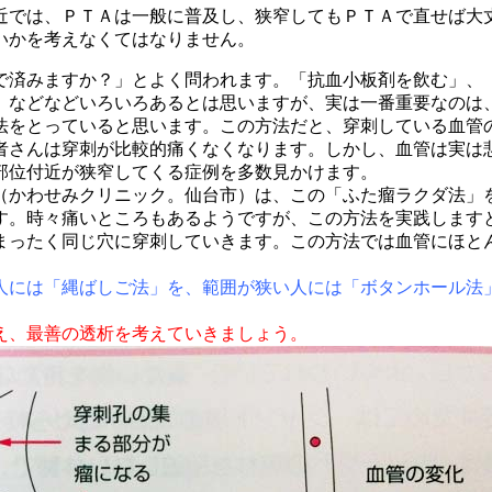
近では、ＰＴＡは一般に普及し、狭窄してもＰＴＡで直せば大
いかを考えなくてはなりません。
で済みますか？」とよく問われます。「抗血小板剤を飲む」、
、などなどいろいろあるとは思いますが、実は一番重要なのは
法をとっていると思います。この方法だと、穿刺している血管
者さんは穿刺が比較的痛くなくなります。しかし、血管は実は
部位付近が狭窄してくる症例を多数見かけます。
（かわせみクリニック。仙台市）は、この「ふた瘤ラクダ法」
す。時々痛いところもあるようですが、この方法を実践します
まったく同じ穴に穿刺していきます。この方法では血管にほと
人には「縄ばしご法」を、範囲が狭い人には「ボタンホール法
え、最善の透析を考えていきましょう。