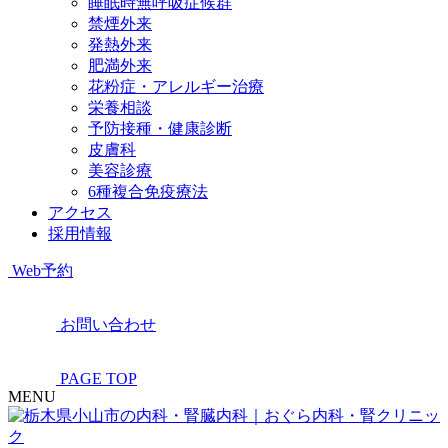
睡眠時無呼吸症候群
禁煙外来
発熱外来
肥満外来
花粉症・アレルギー治療
栄養相談
予防接種・健康診断
皮膚科
美容診療
6種複合免疫療法
アクセス
採用情報
Web予約
お問い合わせ
PAGE TOP
MENU