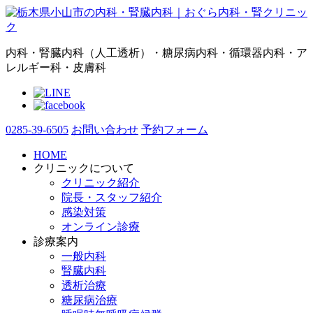
内科・腎臓内科（人工透析）・糖尿病内科・循環器内科・ア
レルギー科・皮膚科
0285-39-6505
お問い合わせ
予約フォーム
HOME
クリニックについて
クリニック紹介
院長・スタッフ紹介
感染対策
オンライン診療
診療案内
一般内科
腎臓内科
透析治療
糖尿病治療