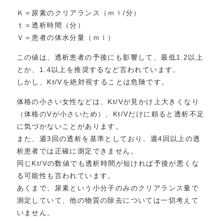
Ｋ＝尿素のクリアランス（ｍｌ/分）
ｔ＝透析時間（分）
Ｖ＝患者の体水分量（ｍｌ）
この値は、透析患者の予後にも影響して、最低1.2以上
とか、1.4以上を推奨するなど言われています。
しかし、Kt/Vを絶対視することは危険です。
体格の小さい女性などは、Kt/Vが見かけ上大きくなり
（体格のVが小さいため）、Kt/Vだけに頼ると透析不足
に気づかないことがあります。
また、週3回の透析を基準としており、週4回以上の透
析患者では正確に測定できません。
同じKt/Vの数値でも透析時間が短ければ予後が悪くな
る可能性も言われています。
あくまで、尿素という小分子のみのクリアランス量で
測定していて、他の物質の除去については一切考えて
いません。