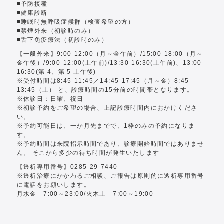
■予防接種
■健康診断
■睡眠時無呼吸症候群（検査希望の方）
■禁煙外来（初診時のみ）
■舌下免疫療法（初診時のみ）
【一般外来】9:00-12:00（月～金午前）/15:00-18:00（月～
金午後）/9:00-12:00(土午前)/13:30-16:30(土午前)、13:00-
16:30(第 4、第 5 土午後)
※受付時間は8:45-11:45／14:45-17:45（月～金）8:45-
13:45（土） と、診療時間の15分前の時間帯となります。
※休診日：日曜、祝日
※初診予約をご希望の場合、上記診療時間内におかけくださ
い。
※予約可能日は、一か月先までで、1枠のみの予約になりま
す。
※予約時間は来院指示時間であり、診療開始時間ではありませ
ん。 そこから多少の待ち時間が発生いたします
【透析専用番号】
0285-29-7440
※透析治療にかかわるご相談、ご報告は原則的に透析専用番号
に電話をお願いします。
月水金 7:00～23:00/火木土 7:00～19:00