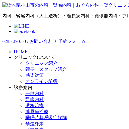
内科・腎臓内科（人工透析）・糖尿病内科・循環器内科・ア
0285-39-6505
お問い合わせ
予約フォーム
HOME
クリニックについて
クリニック紹介
院長・スタッフ紹介
感染対策
オンライン診療
診療案内
一般内科
腎臓内科
透析治療
糖尿病治療
睡眠時無呼吸症候群
禁煙外来