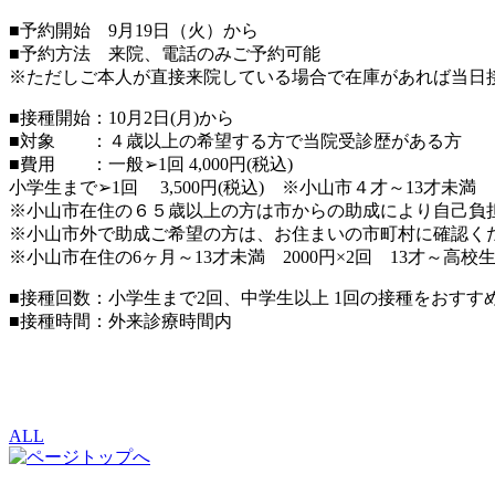
■予約開始 9月19日（火）から
■予約方法 来院、電話のみご予約可能
※ただしご本人が直接来院している場合で在庫があれば当日
■接種開始：10月2日(月)から
■対象 ：４歳以上の希望する方で当院受診歴がある方
■費用 ：一般➢1回 4,000円(税込)
小学生まで➢1回 3,500円(税込) ※小山市４才～13才未満 1
※小山市在住の６５歳以上の方は市からの助成により自己負担額1
※小山市外で助成ご希望の方は、お住まいの市町村に確認く
※小山市在住の6ヶ月～13才未満 2000円×2回 13才～高校
■接種回数：小学生まで2回、中学生以上 1回の接種をおすす
■接種時間：外来診療時間内
ALL