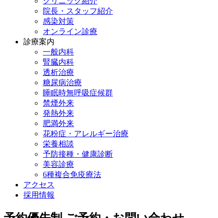
クリニック紹介
院長・スタッフ紹介
感染対策
オンライン診療
診療案内
一般内科
腎臓内科
透析治療
糖尿病治療
睡眠時無呼吸症候群
禁煙外来
発熱外来
肥満外来
花粉症・アレルギー治療
栄養相談
予防接種・健康診断
美容診療
6種複合免疫療法
アクセス
採用情報
予約優先制
ご予約・お問い合わせ