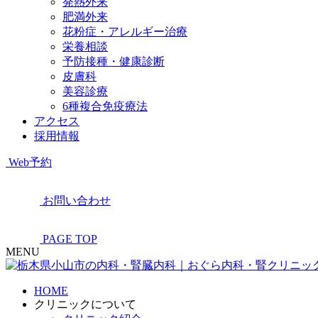
発熱外来
肥満外来
花粉症・アレルギー治療
栄養相談
予防接種・健康診断
皮膚科
美容診療
6種複合免疫療法
アクセス
採用情報
Web予約
お問い合わせ
PAGE TOP
MENU
HOME
クリニックについて