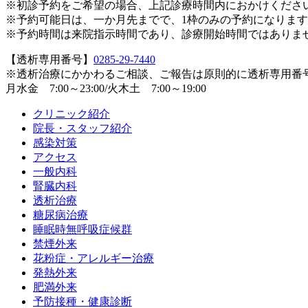
※初診予約をご希望の場合、上記診療時間内におかけくださ
※予約可能日は、一か月先までで、1枠のみの予約になりま
※予約時間は来院指示時間であり、診療開始時間ではありま
【透析専用番号】
0285-29-7440
※透析治療にかかわるご相談、ご報告は原則的に透析専用番
月水金 7:00～23:00/火木土 7:00～19:00
クリニック紹介
院長・スタッフ紹介
感染対策
アクセス
一般内科
腎臓内科
透析治療
糖尿病治療
睡眠時無呼吸症候群
禁煙外来
花粉症・アレルギー治療
発熱外来
肥満外来
予防接種・健康診断