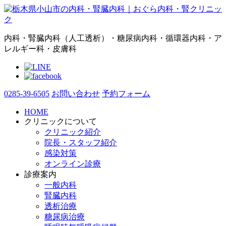
内科・腎臓内科（人工透析）・糖尿病内科・循環器内科・ア
レルギー科・皮膚科
0285-39-6505
お問い合わせ
予約フォーム
HOME
クリニックについて
クリニック紹介
院長・スタッフ紹介
感染対策
オンライン診療
診療案内
一般内科
腎臓内科
透析治療
糖尿病治療