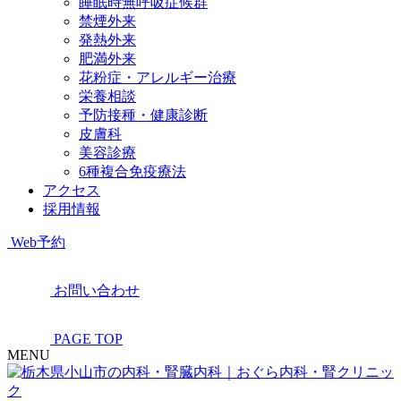
睡眠時無呼吸症候群
禁煙外来
発熱外来
肥満外来
花粉症・アレルギー治療
栄養相談
予防接種・健康診断
皮膚科
美容診療
6種複合免疫療法
アクセス
採用情報
Web予約
お問い合わせ
PAGE TOP
MENU