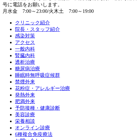
号に電話をお願いします。
月水金 7:00～23:00/火木土 7:00～19:00
クリニック紹介
院長・スタッフ紹介
感染対策
アクセス
一般内科
腎臓内科
透析治療
糖尿病治療
睡眠時無呼吸症候群
禁煙外来
花粉症・アレルギー治療
発熱外来
肥満外来
予防接種・健康診断
美容診療
栄養相談
オンライン診療
6種複合免疫療法