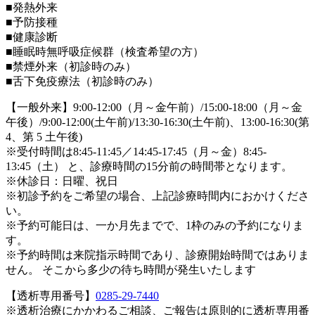
■発熱外来
■予防接種
■健康診断
■睡眠時無呼吸症候群（検査希望の方）
■禁煙外来（初診時のみ）
■舌下免疫療法（初診時のみ）
【一般外来】9:00-12:00（月～金午前）/15:00-18:00（月～金
午後）/9:00-12:00(土午前)/13:30-16:30(土午前)、13:00-16:30(第
4、第 5 土午後)
※受付時間は8:45-11:45／14:45-17:45（月～金）8:45-
13:45（土） と、診療時間の15分前の時間帯となります。
※休診日：日曜、祝日
※初診予約をご希望の場合、上記診療時間内におかけくださ
い。
※予約可能日は、一か月先までで、1枠のみの予約になりま
す。
※予約時間は来院指示時間であり、診療開始時間ではありま
せん。 そこから多少の待ち時間が発生いたします
【透析専用番号】
0285-29-7440
※透析治療にかかわるご相談、ご報告は原則的に透析専用番