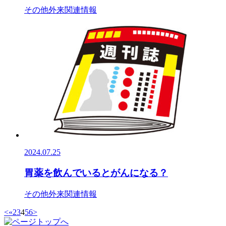
その他
外来関連情報
2024.07.25
胃薬を飲んでいるとがんになる？
その他
外来関連情報
<
«
2
3
4
5
6
>