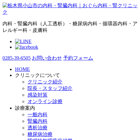
内科・腎臓内科（人工透析）・糖尿病内科・循環器内科・ア
レルギー科・皮膚科
0285-39-6505
お問い合わせ
予約フォーム
HOME
クリニックについて
クリニック紹介
院長・スタッフ紹介
感染対策
オンライン診療
診療案内
一般内科
腎臓内科
透析治療
糖尿病治療