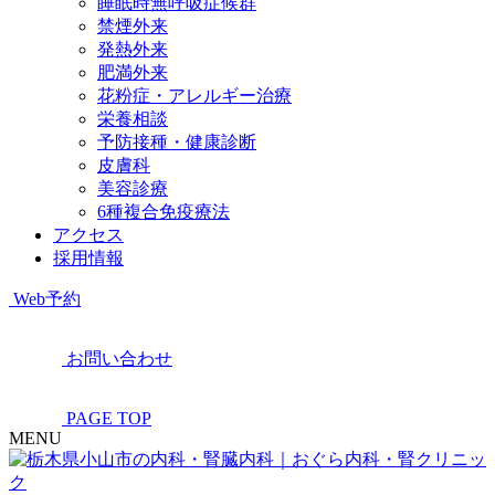
睡眠時無呼吸症候群
禁煙外来
発熱外来
肥満外来
花粉症・アレルギー治療
栄養相談
予防接種・健康診断
皮膚科
美容診療
6種複合免疫療法
アクセス
採用情報
Web予約
お問い合わせ
PAGE TOP
MENU